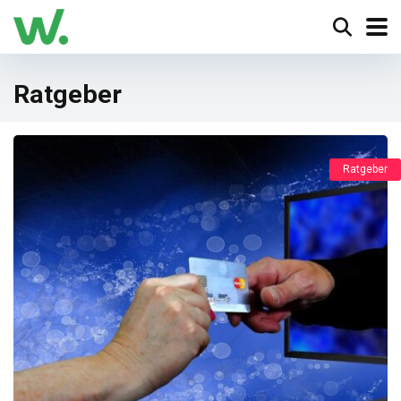
Ratgeber
Ratgeber